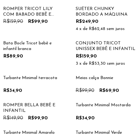
ROMPER TRICOT LILY
SUÉTER CHUNKY
COM BABADO BEBÊ E
BORDADO A MÁQUINA
INFANTIL
R$159,90
R$99,90
R$249,90
4
x de
R$62,48
sem juros
Bata Bocle Tricot bebê e
CONJUNTO TRICOT
infantil branca
UNISSEX BEBÊ E INFANTIL
R$89,90
R$159,90
3
x de
R$53,30
sem juros
30
%
OFF
Turbante Minimal terracota
Meias calça Bonnie
R$34,90
R$99,90
R$69,90
33
%
OFF
ROMPER BELLA BEBÊ E
Turbante Minimal Mostarda
INFANTIL
R$149,90
R$99,90
R$34,90
Turbante Minimal Amarelo
Turbante Minimal Verde