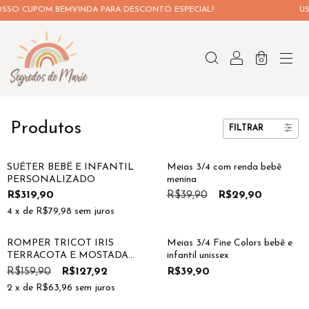
SO CUPOM BEMVINDA PARA DESCONTO ESPECIAL!
USE
0
Produtos
FILTRAR
25
%
OFF
SUÉTER BEBÊ E INFANTIL
Meias 3/4 com renda bebê
PERSONALIZADO
menina
R$319,90
R$39,90
R$29,90
4
x de
R$79,98
sem juros
20
%
OFF
ROMPER TRICOT IRIS
Meias 3/4 Fine Colors bebê e
TERRACOTA E MOSTADA
infantil unissex
COM BABADO BEBÊ E
R$159,90
R$127,92
R$39,90
INFANTIL
2
x de
R$63,96
sem juros