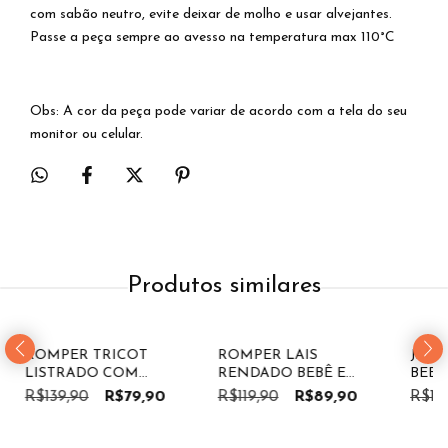
com sabão neutro, evite deixar de molho e usar alvejantes.
Passe a peça sempre ao avesso na temperatura max 110°C
Obs: A cor da peça pode variar de acordo com a tela do seu
monitor ou celular.
Produtos similares
43
%
OFF
25
%
OFF
47
ROMPER TRICOT
ROMPER LAIS
JARD
LISTRADO COM
RENDADO BEBÊ E
BEBÊ
BOLSO BEBÊ E
INFANTIL
UNIS
R$139,90
R$79,90
R$119,90
R$89,90
R$16
INFANTIL