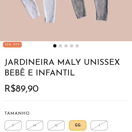
35
%
OFF
JARDINEIRA MALY UNISSEX
BEBÊ E INFANTIL
R$89,90
TAMANHO
P
M
G
GG
1