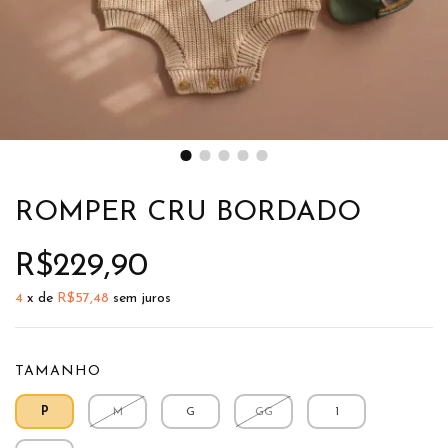
ROMPER CRU BORDADO
R$229,90
4
x de
R$57,48
sem juros
TAMANHO
P
M
G
GG
1