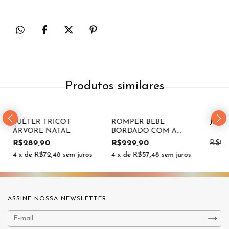
Produtos similares
55
SUÉTER TRICOT
ROMPER BEBÊ
JARD
ÁRVORE NATAL
BORDADO COM A
INICIAL - FLORAL
R$289,90
R$229,90
R$21
4
x de
R$72,48
sem juros
4
x de
R$57,48
sem juros
ASSINE NOSSA NEWSLETTER