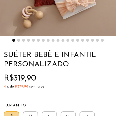
SUÉTER BEBÊ E INFANTIL
PERSONALIZADO
R$319,90
4
x de
R$79,98
sem juros
TAMANHO
P
M
G
GG
1