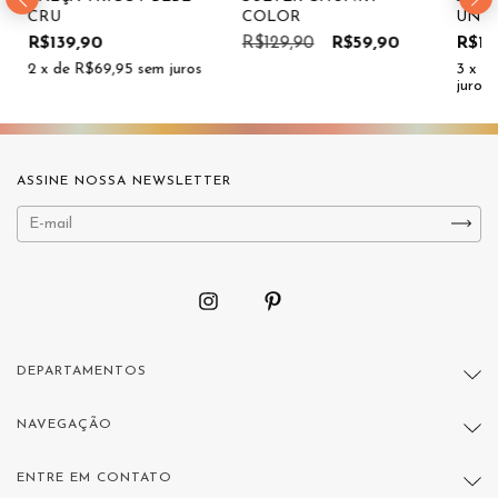
CRU
COLOR
UNIS
INFA
R$139,90
R$129,90
R$59,90
R$15
2
x de
R$69,95
sem juros
3
x d
juros
ASSINE NOSSA NEWSLETTER
DEPARTAMENTOS
NAVEGAÇÃO
ENTRE EM CONTATO