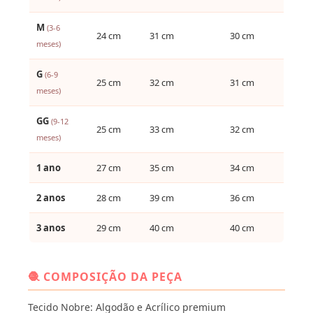
M
(3-6
24 cm
31 cm
30 cm
meses)
G
(6-9
25 cm
32 cm
31 cm
meses)
GG
(9-12
25 cm
33 cm
32 cm
meses)
1 ano
27 cm
35 cm
34 cm
2 anos
28 cm
39 cm
36 cm
3 anos
29 cm
40 cm
40 cm
🧶 COMPOSIÇÃO DA PEÇA
Tecido Nobre: Algodão e Acrílico premium