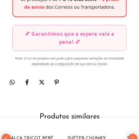
de envio
dos Correios ou Transportadora.
💕 Garantimos que a espera vale a
pena! 💕
Nota: A cor do produto real pode sofrer pequenas variações de tonalidade
dependendo da configuração da sua tela ou celular.
Produtos similares
54
%
OFF
CALÇA TRICOT BEBÊ
SUÉTER CHUNKY
SUÉT