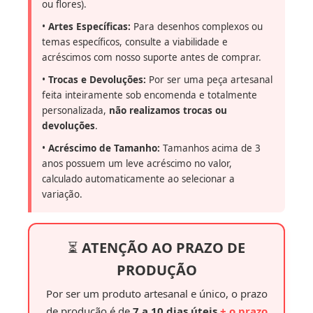
ou flores).
•
Artes Específicas:
Para desenhos complexos ou
temas específicos, consulte a viabilidade e
acréscimos com nosso suporte antes de comprar.
•
Trocas e Devoluções:
Por ser uma peça artesanal
feita inteiramente sob encomenda e totalmente
personalizada,
não realizamos trocas ou
devoluções
.
•
Acréscimo de Tamanho:
Tamanhos acima de 3
anos possuem um leve acréscimo no valor,
calculado automaticamente ao selecionar a
variação.
⏳
ATENÇÃO AO PRAZO DE
PRODUÇÃO
Por ser um produto artesanal e único, o prazo
de produção é de
7 a 10 dias úteis
+ o prazo