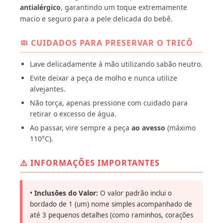
antialérgico
, garantindo um toque extremamente
macio e seguro para a pele delicada do bebê.
🧼 CUIDADOS PARA PRESERVAR O TRICÔ
Lave delicadamente à mão utilizando sabão neutro.
Evite deixar a peça de molho e nunca utilize
alvejantes.
Não torça, apenas pressione com cuidado para
retirar o excesso de água.
Ao passar, vire sempre a peça
ao avesso
(máximo
110°C).
⚠️ INFORMAÇÕES IMPORTANTES
•
Inclusões do Valor:
O valor padrão inclui o
bordado de 1 (um) nome simples acompanhado de
até 3 pequenos detalhes (como raminhos, corações