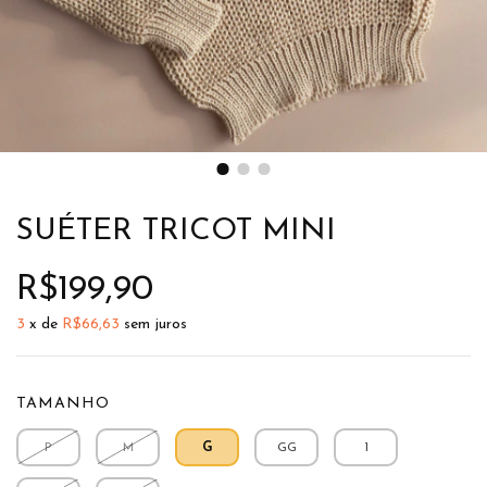
SUÉTER TRICOT MINI
R$199,90
3
x de
R$66,63
sem juros
TAMANHO
P
M
G
GG
1